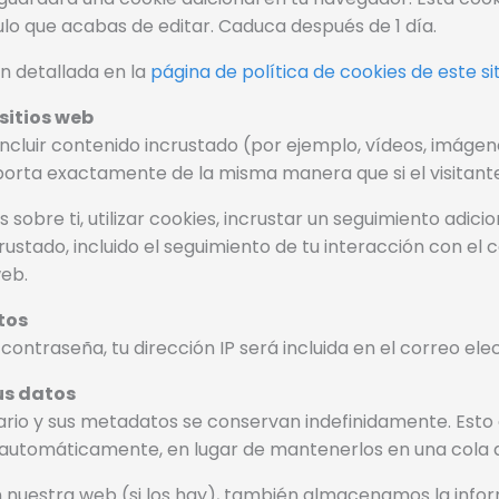
ulo que acabas de editar. Caduca después de 1 día.
n detallada en la
página de política de cookies de este si
sitios web
incluir contenido incrustado (por ejemplo, vídeos, imágenes
rta exactamente de la misma manera que si el visitante 
obre ti, utilizar cookies, incrustar un seguimiento adicio
ustado, incluido el seguimiento de tu interacción con el c
eb.
tos
 contraseña, tu dirección IP será incluida en el correo el
us datos
tario y sus metadatos se conservan indefinidamente. Es
 automáticamente, en lugar de mantenerlos en una cola 
en nuestra web (si los hay), también almacenamos la inf