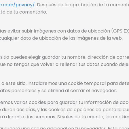
ic.com/privacy/
. Después de la aprobación de tu comentar
exto de tu comentario.
as evitar subir imágenes con datos de ubicación (GPS EXIF)
ualquier dato de ubicación de las imágenes de la web.
sitio puedes elegir guardar tu nombre, dirección de corr
ue no tengas que volver a rellenar tus datos cuando deje
s a este sitio, instalaremos una cookie temporal para de
atos personales y se elimina al cerrar el navegador.
mos varias cookies para guardar tu información de acces
 duran dos días, y las cookies de opciones de pantalla du
 durante dos semanas. Si sales de tu cuenta, las cookie
se guardará una cookie adicional en tu navegador. Esta coo