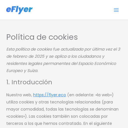
Ir
al
contenido
Consent
Consent
Consent
Consent
Consent
Consent
Consent
Consent
Consent
Consent
Estadísti
Marketin
Política de cookies
to
to
to
to
to
to
to
to
to
to
service
service
service
service
service
service
service
service
service
service
Esta política de cookies fue actualizada por última vez el 3
elementor
woocomme
wordpress
google-
google-
google-
facebook
whatsapp
complianz
varios
de febrero de 2025 y se aplica a los ciudadanos y
analytics
fonts
recaptcha
residentes legales permanentes del Espacio Económico
Europeo y Suiza.
1. Introducción
Nuestra web,
https://flyer.eco
(en adelante: «la web»)
utiliza cookies y otras tecnologías relacionadas (para
mayor comodidad, todas las tecnologías se denominan
«cookies»). Las cookies también son colocadas por
terceros a los que hemos contratado. En el siguiente