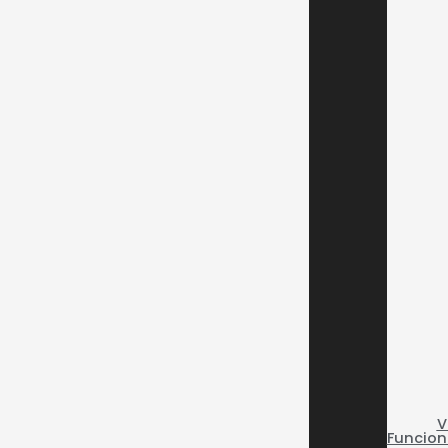
V
Funcion