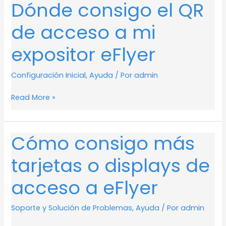
Dónde consigo el QR
Dónde
consigo
de acceso a mi
el
QR
expositor eFlyer
de
acceso
Configuración Inicial
,
Ayuda
/ Por
admin
a
mi
Read More »
expositor
eFlyer
Cómo consigo más
Cómo
consigo
tarjetas o displays de
más
tarjetas
acceso a eFlyer
o
displays
Soporte y Solución de Problemas
,
Ayuda
/ Por
admin
de