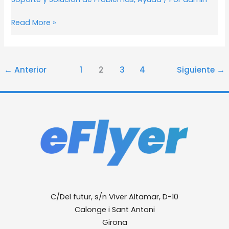
alta
mi
Read More »
negocio
←
Anterior
1
2
3
4
Siguiente
→
C/Del futur, s/n Viver Altamar, D-10
Calonge i Sant Antoni
Girona