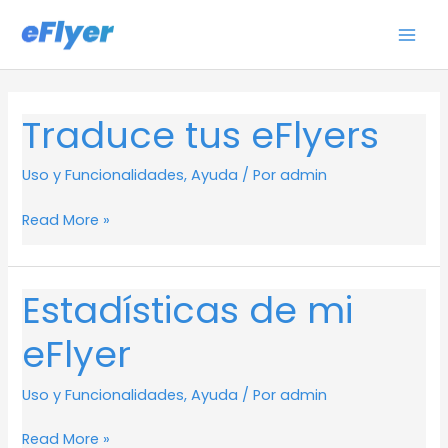
Ir
al
contenido
Traduce tus eFlyers
Traduce
tus
eFlyers
Uso y Funcionalidades
,
Ayuda
/ Por
admin
Read More »
Estadísticas de mi
Estadísticas
de
eFlyer
mi
eFlyer
Uso y Funcionalidades
,
Ayuda
/ Por
admin
Read More »