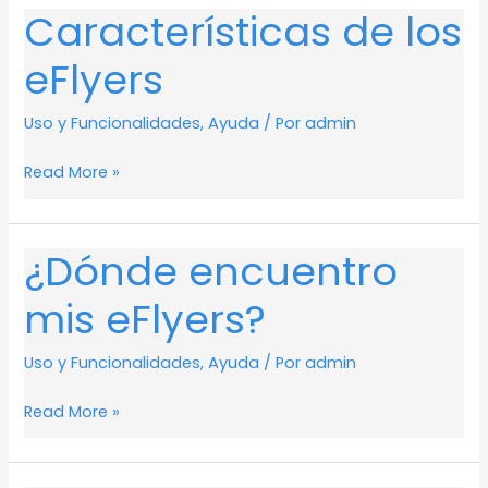
Características de los
Características
de
eFlyers
los
eFlyers
Uso y Funcionalidades
,
Ayuda
/ Por
admin
Read More »
¿Dónde encuentro
¿Dónde
encuentro
mis eFlyers?
mis
eFlyers?
Uso y Funcionalidades
,
Ayuda
/ Por
admin
Read More »