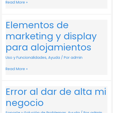
acceso
Read More »
a
eFlyer
Elementos de
Elementos
de
marketing y display
marketing
y
para alojamientos
display
para
Uso y Funcionalidades
,
Ayuda
/ Por
admin
alojamientos
Read More »
Error al dar de alta mi
Error
al
negocio
dar
de
Soporte y Solución de Problemas
,
Ayuda
/ Por
admin