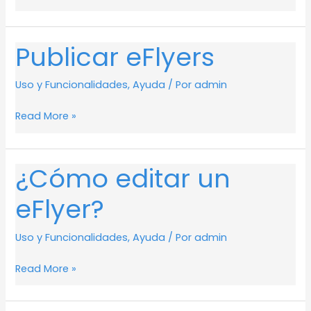
Publicar eFlyers
Publicar
eFlyers
Uso y Funcionalidades
,
Ayuda
/ Por
admin
Read More »
¿Cómo editar un
¿Cómo
editar
eFlyer?
un
eFlyer?
Uso y Funcionalidades
,
Ayuda
/ Por
admin
Read More »