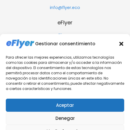
info@flyer.eco
eFlyer
Planes
Alojamientos
Gestionar consentimiento
Actividades y Experiencias
Destinos Turísticos
Para ofrecer las mejores experiencias, utilizamos tecnologías
como las cookies para almacenar y/o acceder a la información
recursos
del dispositivo. El consentimiento de estas tecnologías nos
permitirá procesar datos como el comportamiento de
navegación o las identificaciones únicas en este sitio. No
Ayuda
consentir o retirar el consentimiento, puede afectar negativamente
Blog
a ciertas características y funciones.
Prensa
Inversores
Aceptar
Denegar
Copyright © 2026 eFlyer